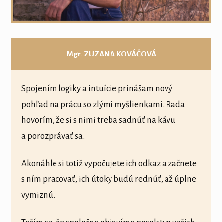
Mgr. ZUZANA KOVÁČOVÁ
Spojením logiky a intuície prinášam nový
pohľad na prácu so zlými myšlienkami. Rada
hovorím, že si s nimi treba sadnúť na kávu
a porozprávať sa.
Akonáhle si totiž vypočujete ich odkaz a začnete
s ním pracovať, ich útoky budú rednúť, až úplne
vymiznú.