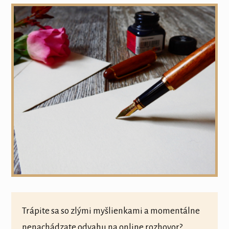
Trápite sa so zlými myšlienkami a momentálne
nenachádzate odvahu na online rozhovor?