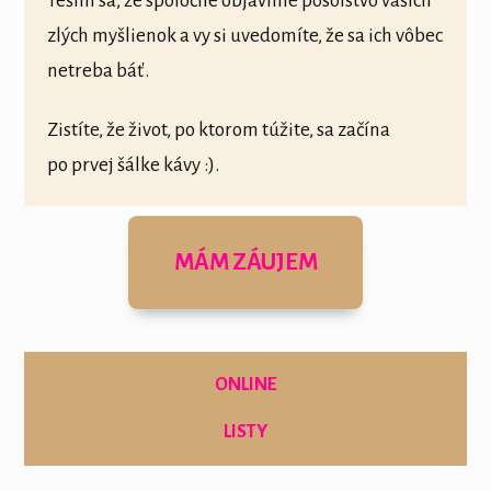
Teším sa, že spoločne objavíme posolstvo vašich
zlých myšlienok a vy si uvedomíte, že sa ich vôbec
netreba báť.
Zistíte, že život, po ktorom túžite, sa začína
po prvej šálke kávy :).
MÁM ZÁUJEM
ONLINE
LISTY