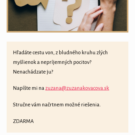
Hľadáte cestu von, z bludného kruhu zlých
myšlienok a nepríjemných pocitov?
Nenachádzate ju?
Napíšte mi na
zuzana@zuzanakovacova.sk
Stručne vám načrtnem možné riešenia.
ZDARMA