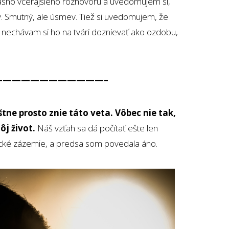
nášho včerajšieho rozhovoru a uvedomujem si,
v. Smutný, ale úsmev. Tiež si uvedomujem, že
 nechávam si ho na tvári doznievať ako ozdobu,
————————————–
tne prosto znie táto veta. Vôbec nie tak,
j život.
Náš vzťah sa dá počítať ešte len
ické zázemie, a predsa som povedala áno.