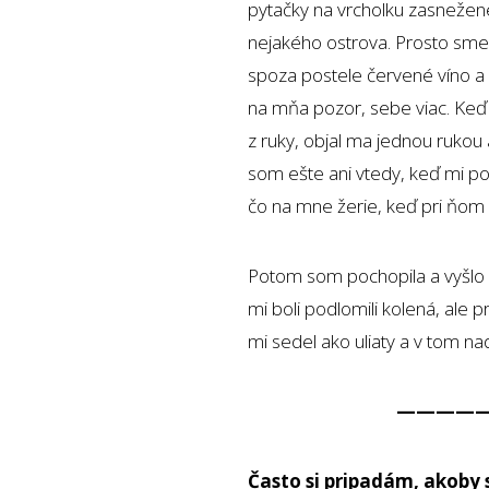
pytačky na vrcholku zasnežen
nejakého ostrova. Prosto sme 
spoza postele červené víno a 
na mňa pozor, sebe viac. Keď 
z ruky, objal ma jednou ruko
som ešte ani vtedy, keď mi p
čo na mne žerie, keď pri ňom
Potom som pochopila a vyšlo 
mi boli podlomili kolená, ale 
mi sedel ako uliaty a v tom na
————
Často si pripadám, akoby 