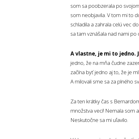
som sa poobzerala po svojom o
som neobjavila. V tom mi to d
schladila a zahrala celú vec d
sa tam vznášala nad nami po c
A vlastne, je mi to jedno.
jedno, že na mňa čudne zazerá
začína byť jedno aj to, že je ml
A milovali sme sa za plného sv
Za ten krátky čas s Bernardo
množstva vecí! Nemala som ani
Neskutočne sa mi uľavilo.