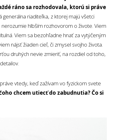
aždé ráno sa rozhodovala, ktorú si práve
generálna riaditeľka, z ktorej majú všetci
torá nerozumie hlbším rozhovorom o živote. Viem
rítulná. Viem sa bezohľadne hnať za vytýčeným
iem nájsť žiaden cieľ, či zmysel svojho života.
rťou druhých nevie zmieriť, na rozdiel od toho,
detailov.
práve vtedy, keď zažívam vo fyzickom svete
čoho chcem utiecť do zabudnutia? Čo si