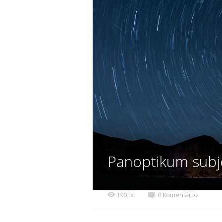
Panoptikum subj
1901x
0 Komentárov