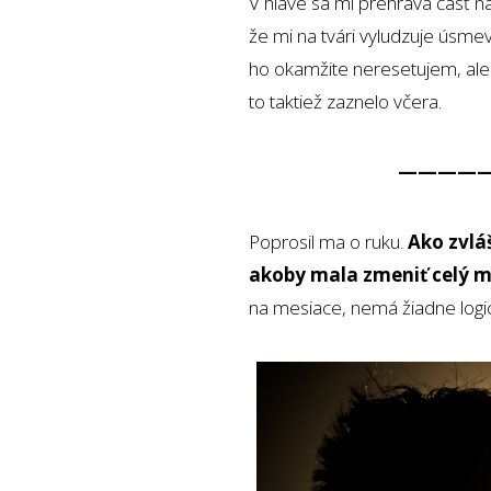
V hlave sa mi prehráva časť 
že mi na tvári vyludzuje úsme
ho okamžite neresetujem, ale
to taktiež zaznelo včera.
————
Poprosil ma o ruku.
Ako zvláš
akoby mala zmeniť celý mô
na mesiace, nemá žiadne log