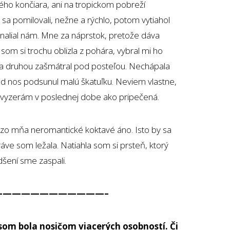
ého končiara, ani na tropickom pobreží
sa pomilovali, nežne a rýchlo, potom vytiahol
nalial nám. Mne za náprstok, pretože dáva
som si trochu oblizla z pohára, vybral mi ho
u a druhou zašmátral pod posteľou. Nechápala
od nos podsunul malú škatuľku. Neviem vlastne,
 vyzerám v poslednej dobe ako pripečená.
zo mňa neromantické koktavé áno. Isto by sa
práve som ležala. Natiahla som si prsteň, ktorý
dšení sme zaspali.
————————————–
som bola nosičom viacerých osobností. Či