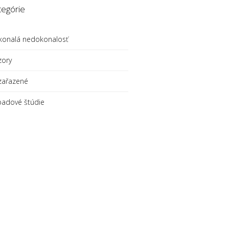
tegórie
konalá nedokonalosť
zory
zařazené
padové štúdie