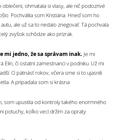
blečení, ohmatala si vlasy, ale nič podozrivé
ošlo. Pochválila som Kristiána. Hneď som ho
o autu, ale už sa to nedalo znegovať. Tá pochvala
elý zvyšok schôdze ako prízrak.
 Je mi jedno, že sa správam inak.
Je mi
 Elin, či ostatní zamestnanci v podniku. Už mi
adší. O pätnásť rokov, včera sme si to ujasnili.
etla. A pripadala som si krásna.
m, som upustila od kontroly takého enormného
 potuchy, koľko vecí držím za opraty.