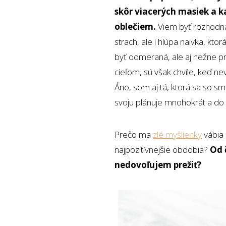
skôr viacerých masiek a k
oblečiem.
Viem byť rozhodná 
strach, ale i hlúpa naivka, k
byť odmeraná, ale aj nežne p
cieľom, sú však chvíle, keď nev
Áno, som aj tá, ktorá sa so sm
svoju plánuje mnohokrát a do 
Prečo ma
zlé myšlienky
vábia 
najpozitívnejšie obdobia?
Od 
nedovoľujem prežiť?