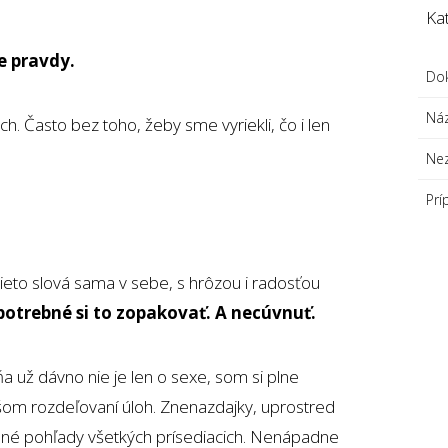
Ka
e pravdy.
Do
Ná
ch. Často bez toho, žeby sme vyriekli, čo i len
Ne
Prí
eto slová sama v sebe, s hrôzou i radosťou
 potrebné si to zopakovať. A necúvnuť.
 už dávno nie je len o sexe, som si plne
om rozdeľovaní úloh. Znenazdajky, uprostred
tené pohľady všetkých prísediacich. Nenápadne