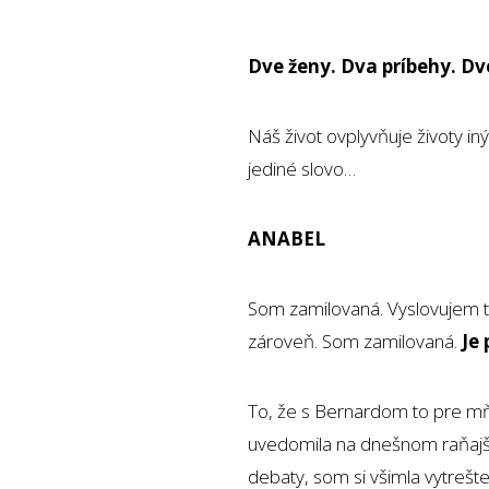
Dve ženy. Dva príbehy. Dv
Náš život ovplyvňuje životy iný
jediné slovo…
ANABEL
Som zamilovaná. Vyslovujem ti
zároveň. Som zamilovaná.
Je
To, že s Bernardom to pre mňa
uvedomila na dnešnom raňajš
debaty, som si všimla vytreš